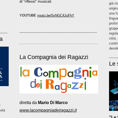
di "riflessi" musicali.
già n
origin
una fo
YOUTUBE
youtu.be/5xNGC4JuFhY
lingu
profon
grupp
__________________________________________
____
regola
a
città
contin
deside
La Compagnia dei Ragazzi
____
Le 
diretta da
Mario Di Marco
I
www.lacompagniadeiragazzi.it
età
"Le 