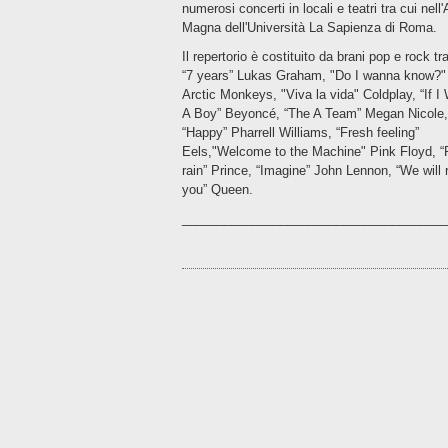
numerosi concerti in locali e teatri tra cui nell'
Magna dell'Università La Sapienza di Roma.
Il repertorio è costituito da brani pop e rock tr
“7 years” Lukas Graham, "Do I wanna know?"
‪Arctic Monkeys, "Viva la vida" Coldplay, “If I
A Boy” Beyoncé, “The A Team” Megan Nicole,
“Happy” Pharrell Williams, “Fresh feeling”
Eels,"Welcome to the Machine" Pink Floyd, “
rain” Prince, “Imagine” John Lennon, “We will 
you” Queen.
______________________________________