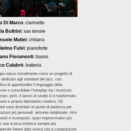
o Di Marco
: clarinetto
la Bultrini
: sax tenore
uele Mattei
: chitarra
ielmo Fulvi
: pianoforte
ano Fioramonti
: basso
co Calabrò
: batteria
uppo nasce inizialmente come un progetto di
o dedicato agli standard del jazz, con
ttivo di approfondire il linguaggio della
ione e consolidare l’interplay tra i musicisti.
mpo, però, il lavoro di studio si è trasformato
vero e proprio laboratorio creativo. Gli
ard sono diventati un punto di partenza per
azioni più personali: armonie rielaborate, ritmi
osti e ricomposti, spazi improvvisativi più
e una ricerca timbrica sempre più
pevole hanno dato nuova vita a composizioni