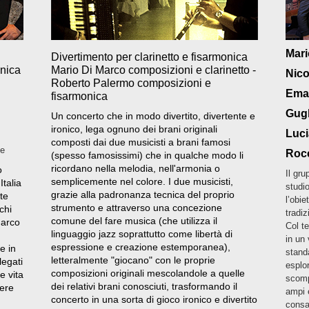
Mari
Divertimento per clarinetto e fisarmonica
onica
Mario Di Marco composizioni e clarinetto -
Nico
Roberto Palermo composizioni e
Eman
fisarmonica
Gugl
Un concerto che in modo divertito, divertente e
ironico, lega ognuno dei brani originali
Luci
composti dai due musicisti a brani famosi
ne
Roc
(spesso famosissimi) che in qualche modo li
ricordano nella melodia, nell'armonia o
o
Il gr
semplicemente nel colore. I due musicisti,
Italia
studi
grazie alla padronanza tecnica del proprio
ate
l’obie
strumento e attraverso una concezione
chi
tradiz
comune del fare musica (che utilizza il
Marco
Col te
linguaggio jazz soprattutto come libertà di
in un 
espressione e creazione estemporanea),
e in
stand
letteralmente "giocano" con le proprie
legati
esplor
composizioni originali mescolandole a quelle
e vita
scomp
dei relativi brani conosciuti, trasformando il
sere
ampi 
concerto in una sorta di gioco ironico e divertito
consa