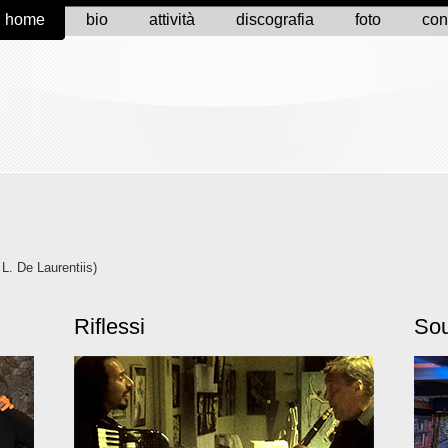
home
bio
attività
discografia
foto
cont
L. De Laurentiis)
Riflessi
So