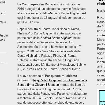
Aula
clari
La Compagnia dei Ragazzi
si è costituita nel
2016 a seguito di un laboratorio teatrale finalizzato
Mario
a cui
alla messinscena dell’
Inferno
di Dante Alighieri. Ad
Racco
oggi è costituita da 16 ragazzi di età compresa tra
class
 Were
gli 11 e i 17 anni.
dell’
Dopo il debutto al Teatro Tor di Nona di Roma,
conte
l"Inferno" di Dante Alighieri è stato approvato e
inint
Purple
patrocinato dalla
Società Dante Alighieri
, nella
Marco
rock
persona del suo Segretario Generale Dott.
perfo
Alessandro Masi, che lo ha voluto in scena il 7
Parte
____
giugno 2018 nella Sala Storica della sede della
ogget
Dante Alighieri, a Palazzo Firenze di Roma.
strum
"Inferno" è stato replicato anche in luoghi non
lenzu
tradizionali come l'Anfiteatro di Monteleone Sabino
all’i
(RI) e in vari Cortili del Centro Storico di Roma.
quell
case,
Il nuovo spettacolo “
Per questo mi chiamo
assolu
Giovanni
” (
leggi l'articolo apparso sul Corriere della
sogni
Sera a firma Giovanni Bianconi
), tratto dal libro su
Giovanni Falcone di Luigi Garlando, ed. Rizzoli,
patrocinato dalla Fondazione Falcone, ha debuttato
a febbraio 2019 al Piccolo Eliseo di Roma e visto il
grande successo ottenuto avrebbe dovuto essere