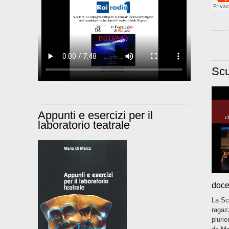
____
Scu
__________________________________________
Appunti e esercizi per il
laboratorio teatrale
doce
La Sc
ragazz
pluri