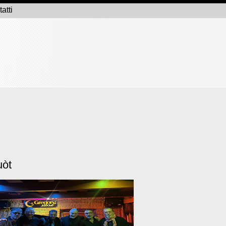
atti
uòt